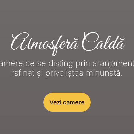
Experiență Culinară
Atmosferă Caldă
amere ce se disting prin aranjament
Mâncăruri alese, pline de
savoarea bucătăriei bucovinene.
rafinat și priveliștea minunată.
Vezi camere
Vezi detalii